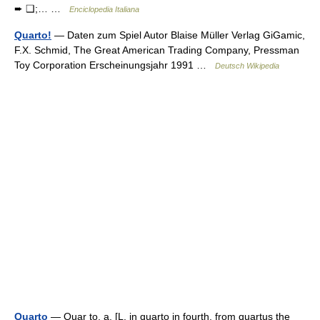
➨ ❑;… …
Enciclopedia Italiana
Quarto!
— Daten zum Spiel Autor Blaise Müller Verlag GiGamic,
F.X. Schmid, The Great American Trading Company, Pressman
Toy Corporation Erscheinungsjahr 1991 …
Deutsch Wikipedia
Quarto
— Quar to, a. [L. in quarto in fourth, from quartus the