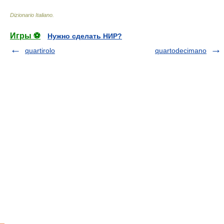
Dizionario Italiano
.
Игры ⚽
Нужно сделать НИР?
quartirolo
quartodecimano