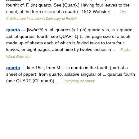
fourth: cf. F. (in) quarto. See {Quart}.] Having four leaves to the
sheet; of the form or size of a quarto. [1913 Webster] …
The
Collaborative International Dictionary of English
quarto
— [kwôrt′ō] n. pl. quartos [< L (in) quarto < in, in + quarto,
abl. of quartus, fourth: see QUART1] 1. the page size of a book
made up of sheets each of which is folded twice to form four
leaves, or eight pages, about nine by twelve inches in …
English
World dictionary
quarto
— late 15c., from M.L. in quarto in the fourth (part of a
sheet of paper), from quarto, ablative singular of L. quartus fourth
(see QUART (Cf. quart)) …
Etymology dictionary