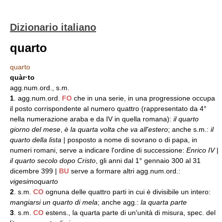
Dizionario italiano
quarto
quarto
quàr·to
agg.num.ord., s.m.
1
. agg.num.ord.
FO
che in una serie, in una progressione occupa
il posto corrispondente al numero quattro (rappresentato da 4°
nella numerazione araba e da IV in quella romana):
il quarto
giorno del mese
,
è la quarta volta che va all'estero
; anche s.m.:
il
quarto della lista
| posposto a nome di sovrano o di papa, in
numeri romani, serve a indicare l'ordine di successione:
Enrico IV
|
il quarto secolo dopo Cristo
, gli anni dal 1° gennaio 300 al 31
dicembre 399 |
BU
serve a formare altri agg.num.ord.:
vigesimoquarto
2
. s.m.
CO
ognuna delle quattro parti in cui è divisibile un intero:
mangiarsi un quarto di mela
; anche agg.:
la quarta parte
3
. s.m.
CO
estens., la quarta parte di un'unità di misura, spec. del