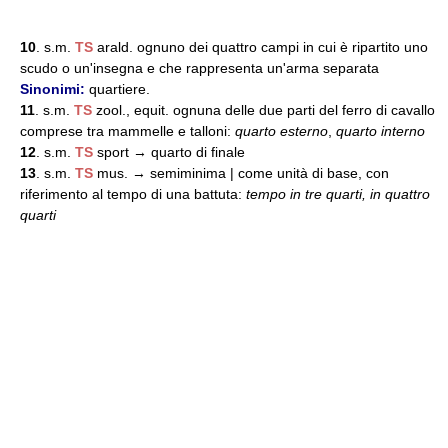
10
. s.m.
TS
arald. ognuno dei quattro campi in cui è ripartito uno
scudo o un'insegna e che rappresenta un'arma separata
Sinonimi:
quartiere.
11
. s.m.
TS
zool., equit. ognuna delle due parti del ferro di cavallo
comprese tra mammelle e talloni:
quarto esterno
,
quarto interno
12
. s.m.
TS
sport → quarto di finale
13
. s.m.
TS
mus. → semiminima | come unità di base, con
riferimento al tempo di una battuta:
tempo in tre quarti, in quattro
quarti