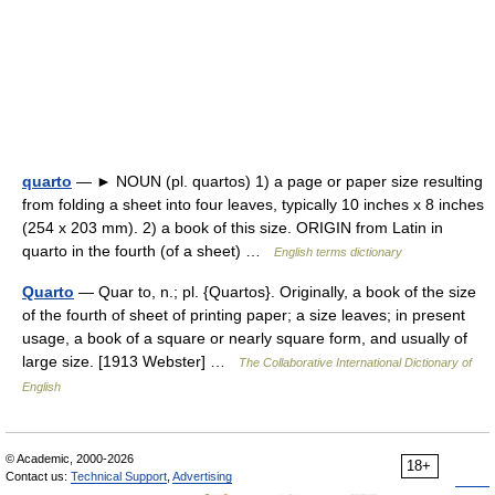
quarto
— ► NOUN (pl. quartos) 1) a page or paper size resulting
from folding a sheet into four leaves, typically 10 inches x 8 inches
(254 x 203 mm). 2) a book of this size. ORIGIN from Latin in
quarto in the fourth (of a sheet) …
English terms dictionary
Quarto
— Quar to, n.; pl. {Quartos}. Originally, a book of the size
of the fourth of sheet of printing paper; a size leaves; in present
usage, a book of a square or nearly square form, and usually of
large size. [1913 Webster] …
The Collaborative International Dictionary of
English
© Academic, 2000-2026
18+
Contact us:
Technical Support
,
Advertising