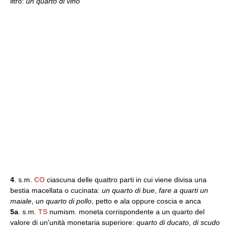
litro:
un quarto di vino
4
. s.m.
CO
ciascuna delle quattro parti in cui viene divisa una
bestia macellata o cucinata:
un quarto di bue
,
fare a quarti un
maiale
,
un quarto di pollo
, petto e ala oppure coscia e anca
5a
. s.m.
TS
numism. moneta corrispondente a un quarto del
valore di un'unità monetaria superiore:
quarto di ducato
,
di scudo