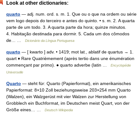
Look at other dictionaries:
quarto
— adj. num. ord. s. m. 1. Que ou o que na ordem ou série
vem logo depois do terceiro e antes do quinto. • s. m. 2. A quarta
parte de um todo. 3. A quarta parte da hora; quinze minutos.
4. Habitação destinada para dormir. 5. Cada um dos cômodos
de… …
Dicionário da Língua Portuguesa
quarto
— [ kwarto ] adv. • 1419; mot lat., ablatif de quartus → 1.
quart ♦ Rare Quatrièmement (après tertio dans une énumération
commençant par primo). ● quarto adverbe (latin …
Encyclopédie
Universelle
Quarto
— steht für: Quarto (Papierformat), ein amerikanisches
Papierformat: 8×10 Zoll beziehungsweise 203×254 mm Quarto
(Walzen), ein Walzgerüst mit vier Walzen zur Herstellung von
Grobblech ein Buchformat, im Deutschen meist Quart, von der
Größe eines… …
Deutsch Wikipedia