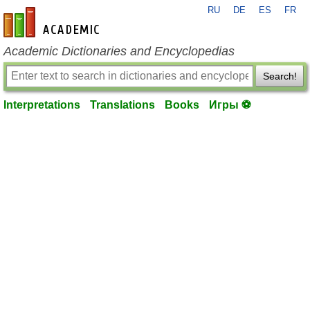
RU
DE
ES
FR
en-academic.com
Academic Dictionaries and Encyclopedias
Search!
Interpretations
Translations
Books
Игры ⚽