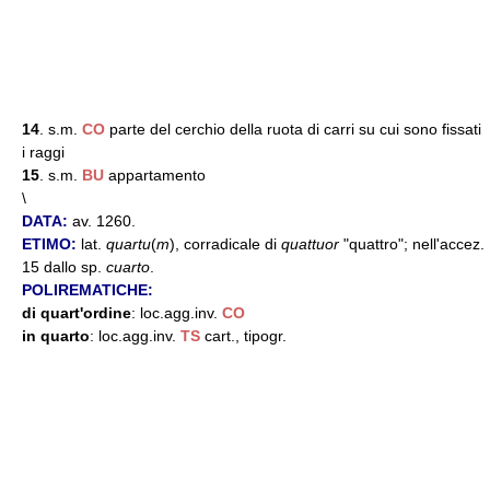
14
. s.m.
CO
parte del cerchio della ruota di carri su cui sono fissati
i raggi
15
. s.m.
BU
appartamento
\
DATA:
av. 1260.
ETIMO:
lat.
quartu
(
m
), corradicale di
quattuor
"quattro"; nell'accez.
15 dallo sp.
cuarto
.
POLIREMATICHE:
di quart'ordine
: loc.agg.inv.
CO
in quarto
: loc.agg.inv.
TS
cart., tipogr.