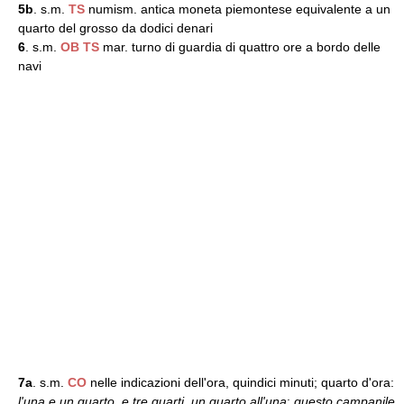
5b
. s.m.
TS
numism. antica moneta piemontese equivalente a un
quarto del grosso da dodici denari
6
. s.m.
OB
TS
mar. turno di guardia di quattro ore a bordo delle
navi
7a
. s.m.
CO
nelle indicazioni dell'ora, quindici minuti; quarto d'ora:
l'una e un quarto
,
e tre quarti
,
un quarto all'una
;
questo campanile